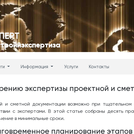
ПЕРТ
строййэкспертиза
уги
Информация
Услуги
Контакты
корению экспертизы проектной и сме
ой и сметной документации возможно при тщательном 
твии с экспертами. В этой статье собраны десять пр
чение в минимальные сроки.
лаговременное планирование этапов