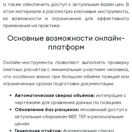
а также обеспечить доступ к актуальным базам цен. В
этом материале я рассмотрю ключевые инструменты,
их возможности и ограничения для эффективного
применения на практике.
Основные возможности онлайн-
платформ
Онлайн-инструменты позволяют выполнять проверку
сметных расчётов с минимальным участием человека,
что особенно важно при большом объёме позиций или
ограниченных сроках подготовки документации.
Автоматическая сверка объёмов:
интеграция с
чертежами для сравнения данных по позициям.
Обновление баз расценок:
мгновенный доступ к
актуальным сборникам ФЕР, ТЕР и региональным
ценам.
Генерация отчётов:
формирование списка