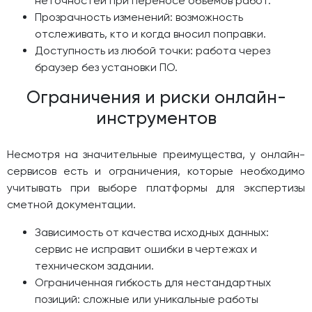
неточностей при переносе объёмов работ.
Прозрачность изменений: возможность
отслеживать, кто и когда вносил поправки.
Доступность из любой точки: работа через
браузер без установки ПО.
Ограничения и риски онлайн-
инструментов
Несмотря на значительные преимущества, у онлайн-
сервисов есть и ограничения, которые необходимо
учитывать при выборе платформы для экспертизы
сметной документации.
Зависимость от качества исходных данных:
сервис не исправит ошибки в чертежах и
техническом задании.
Ограниченная гибкость для нестандартных
позиций: сложные или уникальные работы