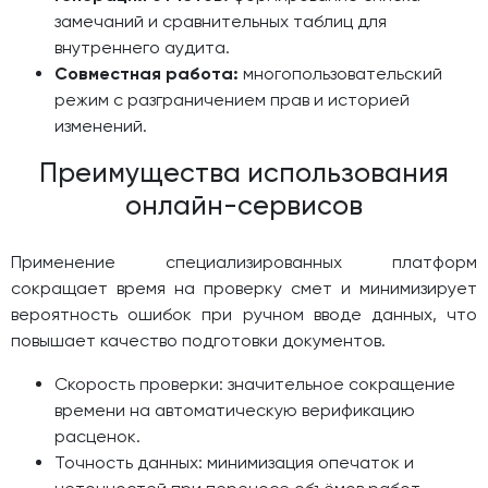
замечаний и сравнительных таблиц для
внутреннего аудита.
Совместная работа:
многопользовательский
режим с разграничением прав и историей
изменений.
Преимущества использования
онлайн-сервисов
Применение специализированных платформ
сокращает время на проверку смет и минимизирует
вероятность ошибок при ручном вводе данных, что
повышает качество подготовки документов.
Скорость проверки: значительное сокращение
времени на автоматическую верификацию
расценок.
Точность данных: минимизация опечаток и